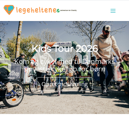
Kids Tour 2026
Kom og cykel med til Danmarks
sjoveste cykelløb for børn
Opret indsamling