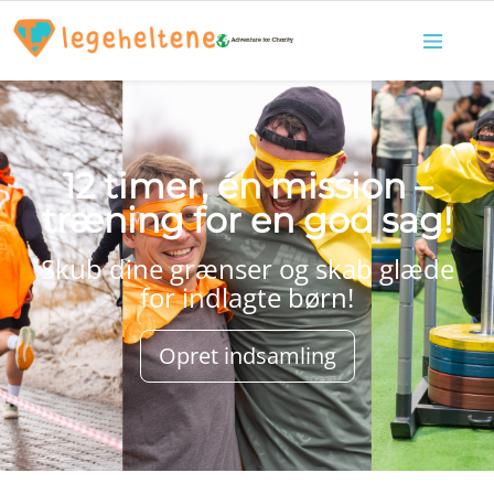
12 timer, én mission –
træning for en god sag!
Skub dine grænser og skab glæde
for indlagte børn!
Opret indsamling