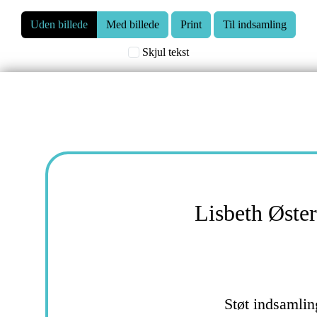
Uden billede
Med billede
Til indsamling
Skjul tekst
Lisbeth Øste
Støt indsamli